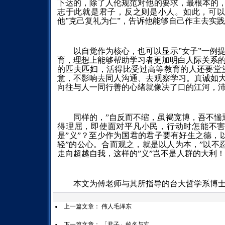
下达的，除了人伦规范对他的要求，最根本的，
志于此就是君子，反之则是小人。如此，可
他”克己复礼为仁”，告诉他能够自己作主去实
以自觉作为核心，也可以显示”女子”一例
育，理想上能够帮助学习者更加明白人际关系
的匹夫匹妇，活得比受过高等教育的人还要堂
意，不影响去同人沟通、去观察学习。真诚如大
向往与人一同行善的心绪就像决了口的江河，
同样的，”自反而不缩，虽褐宽博，吾不惴
得理屈，即使面对平凡小民，行动时怎能不害
是”义”？至少作为国君的君子要有好生之德，
轻”的公心。合而观之，就是以人为本，”以不
走向超越自我，这样的”义”岂不是人群的大利！
本文为傅老师与其所指导的台大哲学系博
上一篇文章：
伟人毛泽东
下一篇文章：
「君子」的名与实