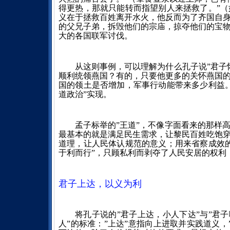
得更热，那就只能转而指望别人来拯救了。”
义在于拯救百姓离开水火，他反而为了齐国自
的父兄子弟，拆毁他们的宗庙，掠夺他们的宝
大的各国联军讨伐。
从这则事例，可以理解为什么孔子说”君子
顺利统领燕国？有的，只要他更多的关怀燕国
国的领土是否增加，军事行动能带来多少利益
道政治”实现。
孟子标举的”王道”，不像字面看来的那样
最基本的就是满足民生需求，让黎民百姓吃饱
道理，让人民体认规范的意义；用来省察成效
于利而行”，只顾私利而剥夺了人民安居的权利
君子上达，以义为利
将孔子说的”君子上达，小人下达”与”君子
人”的标准：”上达”意指向上进取并实践道义