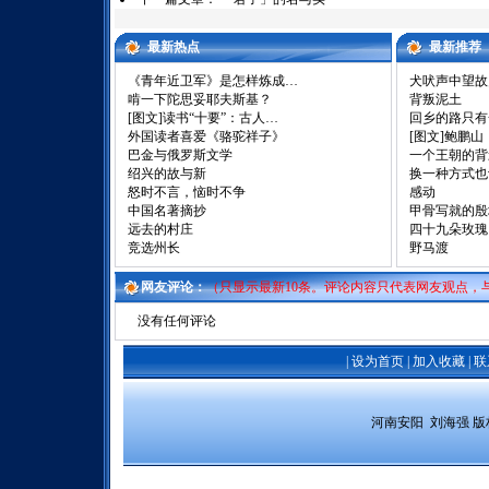
最新热点
最新推荐
《青年近卫军》是怎样炼成…
犬吠声中望故
啃一下陀思妥耶夫斯基？
背叛泥土
[图文]
读书“十要”：古人…
回乡的路只有
外国读者喜爱《骆驼祥子》
[图文]
鲍鹏山
巴金与俄罗斯文学
一个王朝的背
绍兴的故与新
换一种方式也
怒时不言，恼时不争
感动
中国名著摘抄
甲骨写就的殷
远去的村庄
四十九朵玫瑰
竞选州长
野马渡
网友评论：
（只显示最新10条。评论内容只代表网友观点，
没有任何评论
|
设为首页
|
加入收藏
|
联
 河南安阳  刘海强 
版