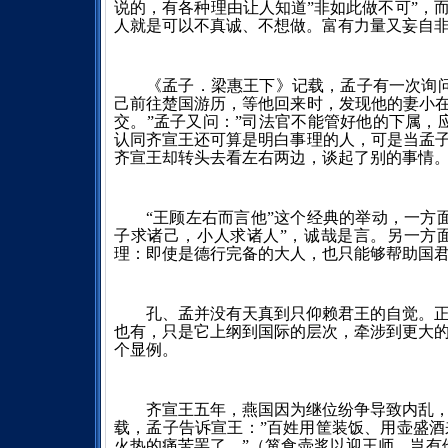
说的，有各种理由让人知道”非如此做不可”，
人就是可以不真诚、不想做。富有力量又妄自非
《孟子．梁惠王下》记载，孟子有一次询
己前往楚国游历，等他回来时，发现他的妻小在
交。”孟子又问：”司法官不能管好他的下属，
认同齐宣王还可算是明白事理的人，可是当孟
齐宣王却转头去看左右两边，谈起了别的事情
“王顾左右而言他”这个经典的举动，一方
子求诸己，小人求诸人”，诚哉是言。另一方
理：即使是德行完备的大人，也只能够帮助国
孔、孟并没有天真到只仰赖君王的自觉。
也有，只是它上纲到国际的层次，牵涉到更大
个显例。
齐宣王五年，燕国因为继位纷争导致内乱
载，孟子告诉宣王：”百姓用筐装饭、用壶盛
火热的痛苦罢了。”（箪食壶浆以迎王师，岂有