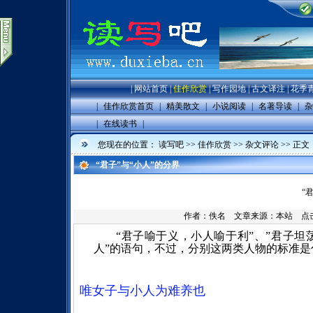
|
网站首页
|
佳作欣赏
|
写作园地
|
古文译注
|
花季
|
佳作欣赏首页
|
精美散文
|
小说阅读
|
名著导读
|
杂
|
在线读书
|
您现在的位置：
读写吧
>>
佳作欣赏
>>
杂文评论
>> 正文
“君子”与“小人”的分界
“
作者：佚名 文章来源：
本站
点击数
“君子喻于义，小人喻于利”、”君子坦
人”的语句，不过，分别这两类人物的标准是
唯女子与小人为难养也