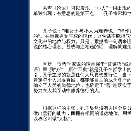
索查《论语》可以发现，”小人”一词出现
单独出现；有意思的是第三点
——孔子将
它和”
孔子说：”唯女子与小人为难养也。”译
的”。在重视男女平权的现代，这句话不晓得
文化中的地位与权力。只是，紧抓着一句话来
说的核心理念、甚或与之相违的话，理解就难免
区辨一位哲学家说的话是属于”普遍语”或
语》里”我欲仁，斯仁至矣”就是孔子在哲学上
引，孔子主张的就是任何人只要想要行仁，当
肯定每个人只要真诚，都能够自主的成为尊严
确立了人类的道德地位，也确定了”善”是落实
努力在人我互动中修养德行的人。
根据这样的主张，孔子显然没有去区分身分
做出善行的能力，而拥有相同的道德地位。用孟
以称它叫做”人格”。