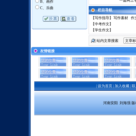
一篇网上
B、画作
C、乐曲
栏目导航
【
写作指导
】
写作素材
作
【
中考作文
】
【
学生作文
】
站内文章搜索
友情链接
|
设为首页
|
加入收藏
|
联
 河南安阳  刘海强 
版