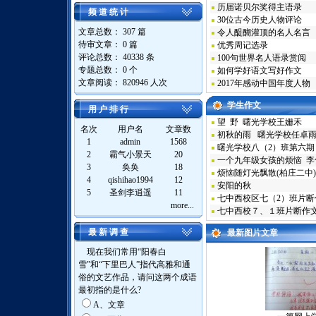
历届诺贝尔奖得主语录
频 道 统 计
30位古今历史人物评论
文章总数： 307 篇
令人醍醐灌顶的名人名言
待审文章： 0 篇
优秀周记选录
评论总数： 40338 条
100句世界名人语录赏阅
专题总数： 0 个
如何学好语文写好作文
文章阅读：
820946 人次
2017年感动中国年度人物
学生作文
用 户 排 行
望 野 曙光学校王姗禾
名次
用户名
文章数
初秋的雨 曙光学校任卓
1
admin
1568
曙光学校八（2）班第六期
2
霸气小景天
20
一个九年级女孩的烦恼 李
3
奂奂
18
烦恼随灯光飘散(柏庄二中)
4
qishihao1994
12
安阳的秋
5
圣剑李逍遥
11
七中西校区七（2）班片断
more...
七中西校７、１班片断作
最 新 调 查
最新图片文章
现在我们常用“阳春白
雪”和“下里巴人”指代高雅和通
俗的文艺作品，请问这两个成语
最初指的是什么?
A、文章