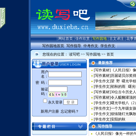
|
网站首页
|
佳作欣赏
|
写作园地
|
古文译注
|
花季
|
写作园地首页
|
写作指导
|
中考作文
|
学生作文
|
您现在的位置：
读写吧
>>
写作园地
>> 首页
最新推荐
[
写作素材
]
《人民日报》
[
写作素材
]
历届诺贝尔奖
[
学生作文
]
望 野 曙光学
[
学生作文
]
初秋的雨 曙光
[
写作素材
]
30位古今历史
[
写作素材
]
令人醍醐灌顶
[
学生作文
]
曙光学校八（2
[
学生作文
]
一个九年级女孩
[
学生作文
]
烦恼随灯光飘散
[
学生作文
]
安阳的秋
写作指导
专 题 栏 目
《人民日报》像光一样的