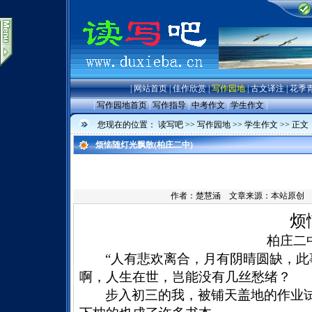
|
网站首页
|
佳作欣赏
|
写作园地
|
古文译注
|
花季
|
写作园地首页
|
写作指导
|
中考作文
|
学生作文
|
您现在的位置：
读写吧
>>
写作园地
>>
学生作文
>> 正文
烦恼随灯光飘散(柏庄二中)
作者：
楚慧涵
文章来源：本站原创 点击
烦
柏庄二
“人有悲欢离合，月有阴晴圆缺，此
啊，人生在世，岂能没有几丝愁绪？
步入初三的我，被铺天盖地的作业