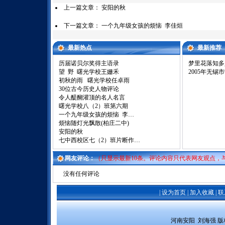
上一篇文章：
安阳的秋
下一篇文章：
一个九年级女孩的烦恼 李佳烜
最新热点
最新推荐
历届诺贝尔奖得主语录
梦里花落知多
望 野 曙光学校王姗禾
2005年无锡
初秋的雨 曙光学校任卓雨
30位古今历史人物评论
令人醍醐灌顶的名人名言
曙光学校八（2）班第六期
一个九年级女孩的烦恼 李…
烦恼随灯光飘散(柏庄二中)
安阳的秋
七中西校区七（2）班片断作…
网友评论：
（只显示最新10条。评论内容只代表网友观点，
没有任何评论
|
设为首页
|
加入收藏
|
联
 河南安阳  刘海强 
版