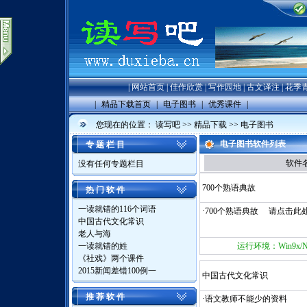
|
网站首页
|
佳作欣赏
|
写作园地
|
古文译注
|
花季
|
精品下载首页
|
电子图书
|
优秀课件
|
您现在的位置：
读写吧
>>
精品下载
>>
电子图书
电子图书软件列表
专 题 栏 目
软件
没有任何专题栏目
700个熟语典故
热 门 软 件
一读就错的116个词语
·700个熟语典故 请点击此
中国古代文化常识
老人与海
一读就错的姓
运行环境：Win9x/NT/
《社戏》两个课件
2015新闻差错100例一
中国古代文化常识
推 荐 软 件
·语文教师不能少的资料