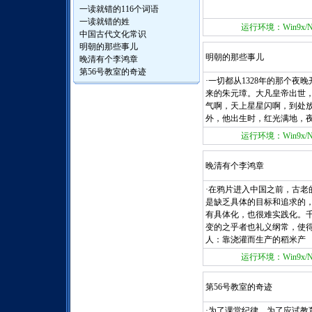
一读就错的116个词语
一读就错的姓
运行环境：Win9x/NT/
中国古代文化常识
明朝的那些事儿
明朝的那些事儿
晚清有个李鸿章
第56号教室的奇迹
·一切都从1328年的那个
来的朱元璋。大凡皇帝出世
气啊，天上星星闪啊，到处
外，他出生时，红光满地，
运行环境：Win9x/NT/
晚清有个李鸿章
·在鸦片进入中国之前，古
是缺乏具体的目标和追求的
有具体化，也很难实践化。
变的之乎者也礼义纲常，使
人：靠浇灌而生产的稻米产
运行环境：Win9x/NT/
第56号教室的奇迹
·为了课堂纪律，为了应试教