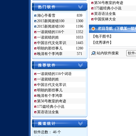
第56号教室的奇迹
热 门 软 件
175篇经典小小说
英语语法全集
湖心亭看雪
839
中国笑林大全
2015新闻差错100
1300
2015新闻差错100
1196
栏目导航（下载某一软
一读就错的116个
1352
【
电子图书
】
一读就错的姓
1033
【
优秀课件
】
中国古代文化常识
1445
明朝的那些事儿
1280
站内软件搜索
晚清有个李鸿章
571
推 荐 软 件
一读就错的116个词语
一读就错的姓
中国古代文化常识
明朝的那些事儿
晚清有个李鸿章
第56号教室的奇迹
175篇经典小小说
英语语法全集
频 道 统 计
软件总数： 46 个