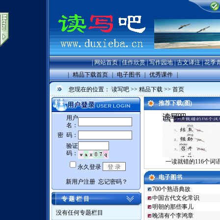
|
网站首页
|
佳作欣赏
|
写作园地
|
古文译注
|
花季
|
精品下载首页
|
电子图书
|
优秀课件
|
您现在的位置：
读写吧
>>
精品下载
>> 首页
推荐下载(图)
一读就错的116个词
电子图书
700个熟语典故
中国古代文化常识
专 题 栏 目
明朝的那些事儿
没有任何专题栏目
晚清有个李鸿章