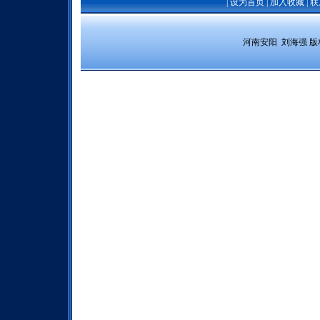
|
设为首页
|
加入收藏
|
联
 河南安阳  刘海强 
版