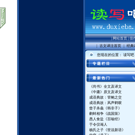
|
网站首页
|
佳
|
古文译注首页
|
经典
您现在的位置：
读写吧
专 题 栏 目
最 新 热 门
《尚书》全文及译文
《中庸》原文及译文
成语典故：管鲍之交
成语典故：风声鹤唳
曾子杀彘《韩非子》
鹬蚌相争《战国策》
愚人食盐《百喻经》
于令仪诲人
杨氏之子《世说新语》