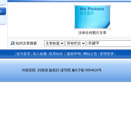
没有任何图片文章
站内文章搜索
|
设为首页
|
加入收藏
|
联系站长
|
|
版权申明
|
网站公告
|
管理登录
|
 河南安阳  刘海强 
版权归 读写吧 
豫ICP备19004626号