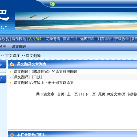
作欣赏
|
写作园地
|
古文译注
|
花季青春
|
演讲口才
|
知识百科
|
刘言非语
|
班级教学
|
备
译注
|
课文翻译
|
>>
古文译注
>>
课文翻译
课文翻译文章列表
[
课文翻译
]
《陈涉世家》的原文对照翻译
[
课文翻译
]
《口技》
[
课文翻译
]
八年级上下册全部古诗原文
共
3
篇文章 首页 | 上一页 |
1
| 下一页 | 尾页
20
篇文章/页 转到
本栏最新热门图片