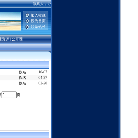
做真人，办真事，学真语文——安阳市北关区中学语文 [admin 2022-
加入收藏
设为首页
联系站长
课资源
|
公开课
|
佚名
10-07
佚名
04-27
佚名
02-26
第
页