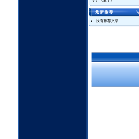
学弈《孟子》
最 新 推 荐
没有推荐文章