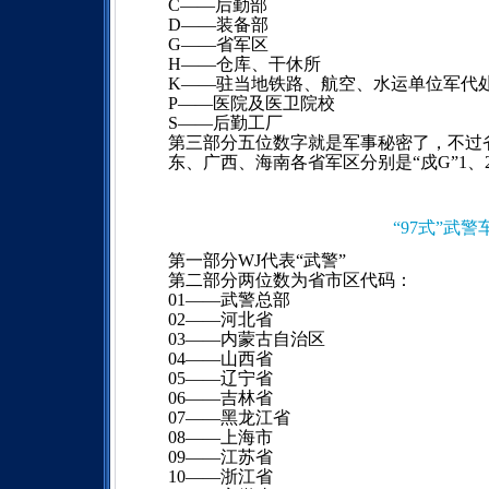
C――后勤部
D――装备部
G――省军区
H――仓库、干休所
K――驻当地铁路、航空、水运单位军代
P――医院及医卫院校
S――后勤工厂
第三部分五位数字就是军事秘密了，不过
东、广西、海南各省军区分别是“戍G”1、2
“97式”武警车
第一部分WJ代表“武警”
第二部分两位数为省市区代码：
01――武警总部
02――河北省
03――内蒙古自治区
04――山西省
05――辽宁省
06――吉林省
07――黑龙江省
08――上海市
09――江苏省
10――浙江省