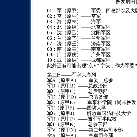
换发后的
01：军（原甲）——军委、四总部以及大
02：空（原午）——空军
03：海（原未）——海军
04：北（原庚）——北京军区
05：沈（原己）——沈阳军区
06：兰（原辛）——兰州军区
07：济（原壬）——济南军区
08：南（原寅）——南京军区
09：广（原戌）——广州军区
10：成（原辰）——成都军区
此外还有可能出现“京V” 字头，作为军
第二部——军字头序列
军A（原甲A）——军委、总参
军B（原甲B）——总政治部
军C（原甲C）——总后勤部
军D（原甲D）——总装备部
军E（原甲E）——军事科学院（尚未换发
军F（原甲F）——国防大学
军G（原甲J）——解放军国防科技大学
军R（原甲P）——陆军军事院校
军T（原甲K）——总参三部
军V（原甲N）——第二炮兵司令部
空A（原午A）——空军司令部