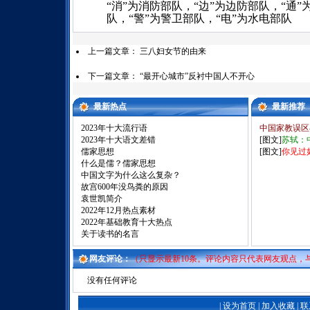
“消”为消防部队，“边”为边防部队，“通”
队，“警”为警卫部队，“电”为水电部队
上一篇文章：
三八妇女节的由来
下一篇文章：
“最开心城市”反衬中国人不开心
最新热点
最新推荐
2023年十大流行语
中国家教误区
2023年十大语文差错
[图文]
苏轼：
儒家思想
[图文]
你见过
什么是儒？儒家思想
中国文字为什么这么复杂？
故宫600年没鸟粪的原因
袁世凯简介
2022年12月热点素材
2022年基础教育十大热点
关于读书的名言
网友评论：
（只显示最新10条。评论内容只代表网友观点，
没有任何评论
|
设为首页
|
加入收藏
|
联