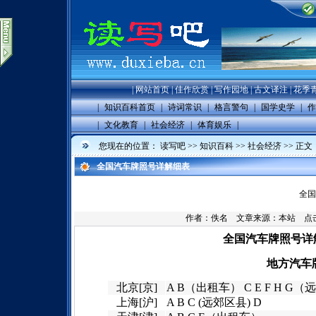
|
网站首页
|
佳作欣赏
|
写作园地
|
古文译注
|
花季
|
知识百科首页
|
诗词常识
|
格言警句
|
国学史学
|
作
|
文化教育
|
社会经济
|
体育娱乐
|
您现在的位置：
读写吧
>>
知识百科
>>
社会经济
>> 正文
全国汽车牌照号详解细表
全国
作者：佚名 文章来源：
本站
点击数
全国汽车牌照号详
地方汽车牌
北京[京]
A B（出租车） C E F H G
上海[沪]
A B C (远郊区县) D