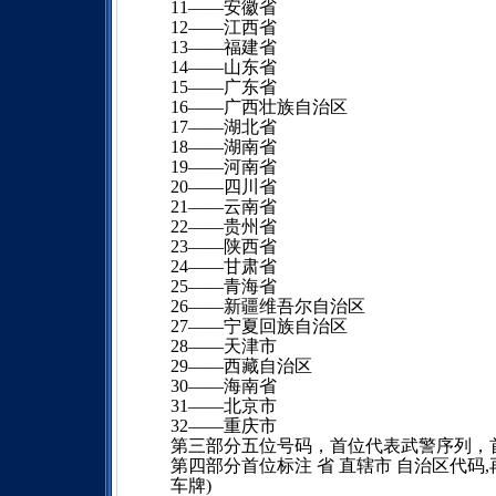
11――安徽省
12――江西省
13――福建省
14――山东省
15――广东省
16――广西壮族自治区
17――湖北省
18――湖南省
19――河南省
20――四川省
21――云南省
22――贵州省
23――陕西省
24――甘肃省
25――青海省
26――新疆维吾尔自治区
27――宁夏回族自治区
28――天津市
29――西藏自治区
30――海南省
31――北京市
32――重庆市
第三部分五位号码，首位代表武警序列，
第四部分首位标注 省 直辖市 自治区代码,再
车牌)