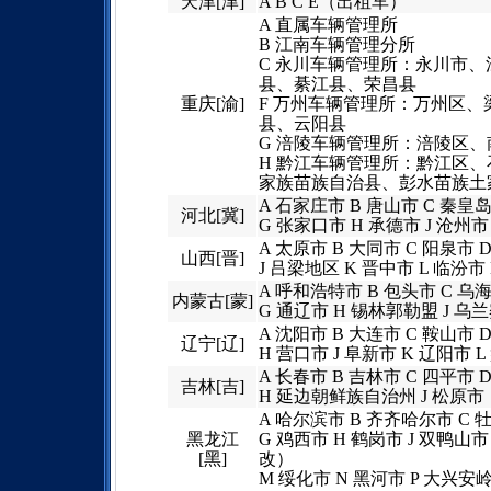
天津[津]
A B C E（出租车）
A 直属车辆管理所
B 江南车辆管理分所
C 永川车辆管理所：永川市
县、綦江县、荣昌县
重庆[渝]
F 万州车辆管理所：万州区
县、云阳县
G 涪陵车辆管理所：涪陵区
H 黔江车辆管理所：黔江区
家族苗族自治县、彭水苗族土
A 石家庄市 B 唐山市 C 秦皇岛
河北[冀]
G 张家口市 H 承德市 J 沧州市
A 太原市 B 大同市 C 阳泉市 
山西[晋]
J 吕梁地区 K 晋中市 L 临汾市
A 呼和浩特市 B 包头市 C 乌
内蒙古[蒙]
G 通辽市 H 锡林郭勒盟 J 乌
A 沈阳市 B 大连市 C 鞍山市 
辽宁[辽]
H 营口市 J 阜新市 K 辽阳市 
A 长春市 B 吉林市 C 四平市 
吉林[吉]
H 延边朝鲜族自治州 J 松原市
A 哈尔滨市 B 齐齐哈尔市 C 
黑龙江
G 鸡西市 H 鹤岗市 J 双鸭
[黑]
改）
M 绥化市 N 黑河市 P 大兴安