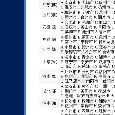
A 南京市 B 无锡市 C 徐州市 
江苏[苏]
H 淮安市 J 盐城市 K 扬州市 
A 杭州市 B 宁波市 C 温州市 
浙江[浙]
H 衢州市 J 台州市 K 丽水市 
A 合肥市 B 芜湖市 C 蚌埠市 
安徽[皖]
H 安庆市 J 黄山市 K 阜阳市 
Q 巢湖市 R 池州市 S 亳州市
A 福州市 B 莆田市 C 泉州市 
福建[闽]
H 南平市 J 宁德市 K 省直系统
A 南昌市 B 赣州市 C 宜春市 
江西[赣]
H 景德镇市 J 萍乡市 K 新余市
A 济南市 B 青岛市 C 淄博市 
山东[鲁]
H 济宁市 J 泰安市 K 威海市 
Q 临沂市 R 菏泽市 S 莱芜市
A 郑州市 B 开封市 C 洛阳市 
河南[豫]
H 焦作市 J 濮阳市 K 许昌市 
Q 驻马店市 R 南阳市 S 信阳市
A 武汉市 B 黄石市 C 十堰市 
湖北[鄂]
H 荆门市 J 黄冈市 K 孝感市 
Q 恩施土家族苗族自治州 R 天
A 长沙市 B 株洲市 C 湘潭市 
湖南[湘]
H 益阳市 J 常德市 K 娄底市
A 广州市 B 深圳市 C 珠海市 