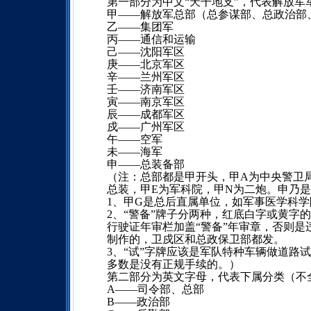
第一部分为中文“天干地支”，代表解放军
甲――解放军总部（总参谋部、总政治部
乙――集团军
丙――通信和运输
己――沈阳军区
庚――北京军区
辛――兰州军区
壬――济南军区
寅――南京军区
辰――成都军区
戍――广州军区
午――空军
未――海军
申――总装备部
（注：总部都是甲开头，甲A为中央警卫
总装，甲E为军科院，甲N为二炮。申乃
1、甲G是总后直属单位，如军事医学科
2、“警备”牌子分两种，红底白字或黄字
行驶证年审栏加盖“警备”年审章，否则
制作的，卫戍区和总政保卫部都发。
3、“试”字牌应该是军队特种车辆做道路
多数是没有正规手续的。）
第二部分为英文字母，代表下属分类（不
A――司令部、总部
B――政治部