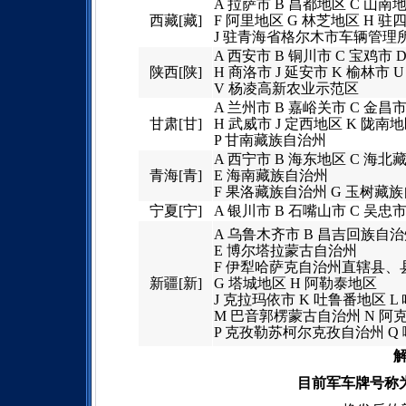
A 拉萨市 B 昌都地区 C 山南
西藏[藏]
F 阿里地区 G 林芝地区 H
J 驻青海省格尔木市车辆管理
A 西安市 B 铜川市 C 宝鸡市 
陕西[陕]
H 商洛市 J 延安市 K 榆林市 
V 杨凌高新农业示范区
A 兰州市 B 嘉峪关市 C 金昌市
甘肃[甘]
H 武威市 J 定西地区 K 陇南
P 甘南藏族自治州
A 西宁市 B 海东地区 C 海
青海[青]
E 海南藏族自治州
F 果洛藏族自治州 G 玉树藏
宁夏[宁]
A 银川市 B 石嘴山市 C 吴忠市
A 乌鲁木齐市 B 昌吉回族自治
E 博尔塔拉蒙古自治州
F 伊犁哈萨克自治州直辖县
新疆[新]
G 塔城地区 H 阿勒泰地区
J 克拉玛依市 K 吐鲁番地区 L
M 巴音郭楞蒙古自治州 N 阿
P 克孜勒苏柯尔克孜自治州 Q 
目前军车牌号称为“