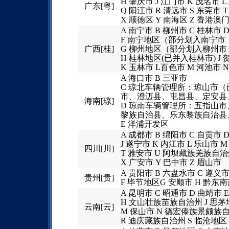
H 肇庆市 J 江门市 K 茂名市 
广东[粤]
Q 阳江市 R 清远市 S 东莞市 
X 顺德区 Y 南海区 Z 香港
A 南宁市 B 柳州市 C 桂林市 
F 南宁地区（部分划入南宁
广西[桂]
G 柳州地区（部分划入柳州
H 桂林地区(已并入桂林市) J 
K 玉林市 L百色市 M 河池市 N
A 海口市 B 三亚市
C 琼北车辆管理所：琼山市
市、澄迈县、屯昌县、定安县
海南[琼]
D 琼南车辆管理所：五指山
黎族自治县、乐东黎族自治县
E 洋浦开发区
A 成都市 B 绵阳市 C 自贡市 
J 遂宁市 K 内江市 L 乐山市 
四川[川]
T 雅安市 U 阿坝藏族羌族自
X 广安市 Y 巴中市 Z 眉山市
A 贵阳市 B 六盘水市 C 遵
贵州[贵]
F 毕节地区G 安顺市 H 黔
A 昆明市 C 昭通市 D 曲靖市
H 文山壮族苗族自治州 J 思
云南[云]
M 保山市 N 德宏傣族景颇族自
R 迪庆藏族自治州 S 临沧地区