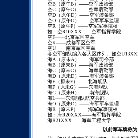
空B（原午B）——空军政治部
空C（原午C）——空军后勤部
空D（原午D）——空军装备部
空O（原午O）——空军军车监理
空R（原午P）——空军军事院校
如：空R10XXX——空军指挥学院
空F——北京军区空军
空K——成都军区空军
空U——南京军区空军
各空军部队编入各大区序列。如空U13XX
海A（原未A）——海军司令部
海B（原未B）——海军政治部
海C（原未C）——海军后勤部
海D（原未D）——海军装备部
海E（原未F）——北海舰队
海F（原未G）——东海舰队
海G（原未H）——南海舰队
海L——东海舰队航空兵部
海O（原未O）——海军军车监理
海R（原未P）——海军军事院校
如：海R20XXX——海军指挥学院
海R21XXX——海军工程大学
以前军车牌称为“9