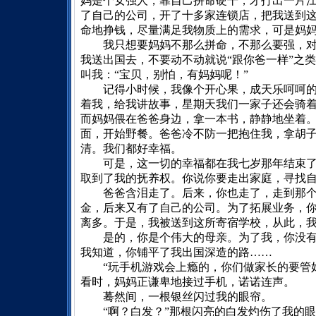
妈是个女强人，靠自己拼命硬干，才打出一片
了自己的公司，开了十多家连锁店，把我送到
命地挣钱，尽量满足我物质上的需求，可是妈
我只想要妈妈不那么拼命，不那么要强，对
我送出国去，不要动不动就说“跟你爸一样”之
叫我：“宝贝，别怕，有妈妈呢！”
记得小时候，我像个开心果，成天乐呵呵的
着我，给我讲故事，星期天我们一家子还会骑
而妈妈偎在爸爸身边，拿一本书，静静地坐着
面，开始野餐。爸爸冷不防一把抱住我，拿胡
清。我们都好幸福。
可是，这一切的幸福都在我七岁那年结束了
取到了我的抚养权。你说你要走出家庭，寻找
爸爸含泪走了。后来，你也走了，走到那个
金，后来又有了自己的公司。为了拓展业务，
离多。于是，我被送到这所寄宿学校，从此，
是的，你是个伟大的母亲。为了我，你没有
我知道，你铺平了我出国深造的路……
“玩手机游戏会上瘾的，你们做家长的要管好
看时，妈妈正谦卑地接过手机，诺诺连声。
蓦然间，一根银丝闪过我的眼帘。
“啊？白发？”那根闪亮的白发灼伤了我的眼