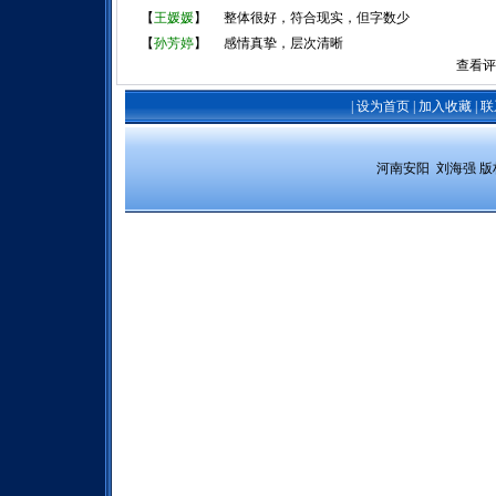
【
王媛媛
】
整体很好，符合现实，但字数少
【
孙芳婷
】
感情真挚，层次清晰
查看评
|
设为首页
|
加入收藏
|
联
 河南安阳  刘海强 
版