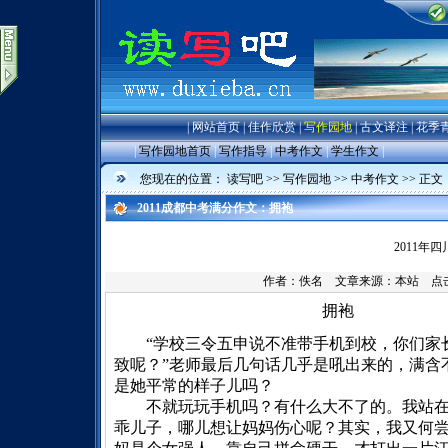
|
网站首页
|
佳作欣赏
|
写作园地
|
古文译注
|
花季
|
写作园地首页
|
写作指导
|
中考作文
|
学生作文
|
您现在的位置：
读写吧
>>
写作园地
>>
中考作文
>> 正文
2011成都中考满分作文：拥袍
2011年
作者：佚名 文章来源：
本站
点击数
拥袍
“学校三令五申说不准带手机到校，你们家长
致呢？”老师最后几句话几乎是吼出来的，满含
是她平常的样子儿吗？
不就玩玩手机吗？有什么大不了的。我站在一
乖儿子，哪儿想让妈妈伤心呢？其实，我又何