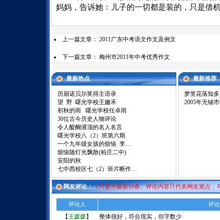
妈妈，告诉她：儿子的一切都是装的，只是借
上一篇文章：
2011广东中考语文作文及例文
下一篇文章：
梅州市2011年中考优秀作文
最新热点
最新推荐
历届诺贝尔奖得主语录
梦里花落知多
望 野 曙光学校王姗禾
2005年无锡
初秋的雨 曙光学校任卓雨
30位古今历史人物评论
令人醍醐灌顶的名人名言
曙光学校八（2）班第六期
一个九年级女孩的烦恼 李…
烦恼随灯光飘散(柏庄二中)
安阳的秋
七中西校区七（2）班片断作…
网友评论：
（只显示最新10条。评论内容只代表网友观点，
评论人
评论
【
王媛媛
】
整体很好，符合现实，但字数少