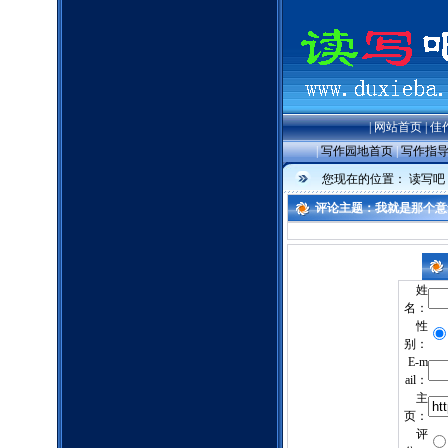
|
网站首页
|
佳
|
写作园地首页
|
写作指
您现在的位置：
读写吧
评论主题：我就是那个意
姓
名：
性
别：
E-m
ail：
主
页：
评