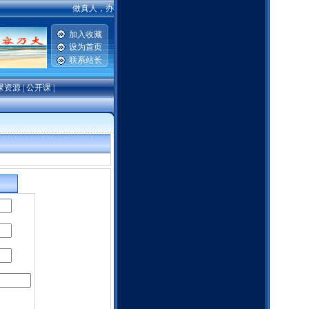
做真人，办真事，学真语文——安阳市北关区中学语文 [admin 2022-
加入收藏
设为首页
联系站长
课资源
|
公开课
|