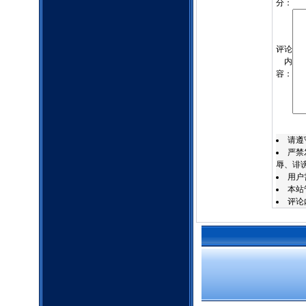
分：
评论
内
容：
请遵
严禁
辱、诽
用户
本站
评论