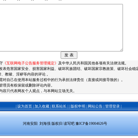
守
《互联网电子公告服务管理规定》
及中华人民共和国其他各项有关法律法规。
发表危害国家安全、损害国家利益、破坏民族团结、破坏国家宗教政策、破坏社会稳
谤、教唆、淫秽等内容的评论 。
需对自己在使用本站服务过程中的行为承担法律责任（直接或间接导致的）。
管理员有权保留或删除评论内容。
内容只代表网友个人观点，与本网站立场无关。
|
设为首页
|
加入收藏
|
联系站长
|
|
版权申明
|
网站公告
|
管理登录
|
 河南安阳  刘海强 
版权归 读写吧 
豫ICP备19004626号