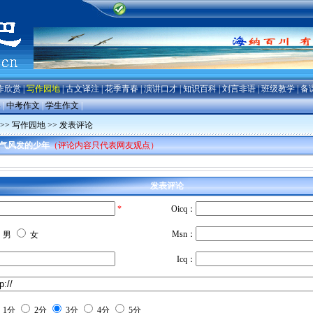
作欣赏
|
写作园地
|
古文译注
|
花季青春
|
演讲口才
|
知识百科
|
刘言非语
|
班级教学
|
备
导
|
中考作文
|
学生作文
|
>>
写作园地
>> 发表评论
气风发的少年
（评论内容只代表网友观点）
发表评论
*
Oicq：
Msn：
男
女
Icq：
1分
2分
3分
4分
5分