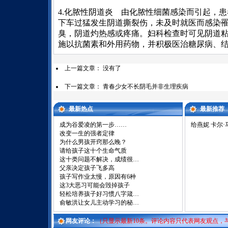
4.化脓性阴道炎 由化脓性细菌感染而引起，
下车过猛发生阴道撕裂伤，未及时就医而感染
臭，阴道灼热感或疼痛。妇科检查时可见阴道
施以抗菌素和外用药物，并积极医治糖尿病、
上一篇文章： 没有了
下一篇文章：
青春少女不长阴毛并非生理疾病
最新热点
最新推荐
成为谷爱凌的第一步……
给燕妮 卡尔·
改变一生的强者定律
为什么男孩开窍那么晚？
请给孩子这十个生命气质
这十类问题不解决，成绩很…
父亲决定孩子飞多高
孩子写作业太慢，原因有6种
这3大恶习可能会毁掉孩子
轻松培养孩子好习惯八字箴…
俞敏洪让女儿主动学习的秘…
网友评论：
（只显示最新10条。评论内容只代表网友观点，