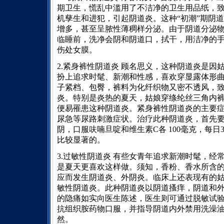
期卫生，慌乱中滥用了不洁净的卫生用品纸，
机孳生和进犯，引起阴道炎。这种“初潮”期阴
增多，甚至呈脓性薄稠样分泌。由于阴道分泌
临睡前，洗净会阴和阴道口，拭干，用洁净的
伤处女膜。
2.紧身裤性阴道炎 顾名思义，这种阴道炎是
扮上追求时髦、新潮和性感，喜欢穿显露体形
子紧档、包臀，裤料为化纤织物又密不透风，
炎。特别是炎热的夏天，姑娘穿绦纶丝三角内
便易罹患这种阴道炎。紧身裤性阴道炎的主要
尿急等尿路刺激症状。治疗此种阴道炎，首先
阴，口服呋喃旦啶和维生素C各 100毫克，每
比较显著的。
3.过敏性阴道炎 有些女青年追求新潮时髦，
是夏天更喜欢这样做。须知，香粉、香水所含
应而发生阴道炎、外阴炎。临床上还表现有的
敏性阴道炎。此种阴道炎以阴道搔痒，阴道和
的隐痛如实向医生陈述，医生则可通过脱敏试
抗组织胺药物口服，并指导阴道内外禁用洗澡
然。