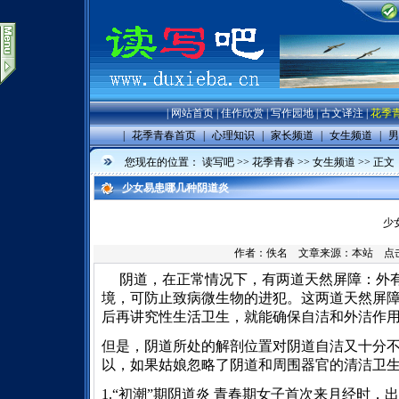
|
网站首页
|
佳作欣赏
|
写作园地
|
古文译注
|
花季
|
花季青春首页
|
心理知识
|
家长频道
|
女生频道
|
男
您现在的位置：
读写吧
>>
花季青春
>>
女生频道
>> 正文
少女易患哪几种阴道炎
少
作者：佚名 文章来源：
本站
点击数
阴道，在正常情况下，有两道天然屏障：外
境，可防止致病微生物的进犯。这两道天然屏
后再讲究性生活卫生，就能确保自洁和外洁作
但是，阴道所处的解剖位置对阴道自洁又十分
以，如果姑娘忽略了阴道和周围器官的清洁卫
1.“初潮”期阴道炎 青春期女子首次来月经时