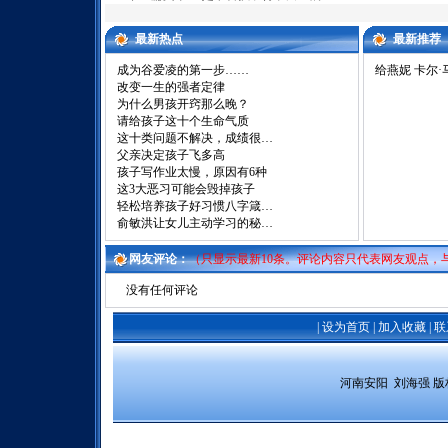
最新热点
最新推荐
成为谷爱凌的第一步……
给燕妮 卡尔·
改变一生的强者定律
为什么男孩开窍那么晚？
请给孩子这十个生命气质
这十类问题不解决，成绩很…
父亲决定孩子飞多高
孩子写作业太慢，原因有6种
这3大恶习可能会毁掉孩子
轻松培养孩子好习惯八字箴…
俞敏洪让女儿主动学习的秘…
网友评论：
（只显示最新10条。评论内容只代表网友观点，
没有任何评论
|
设为首页
|
加入收藏
|
联
 河南安阳  刘海强 
版