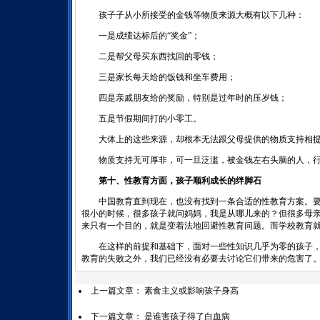
孩子子从小所接受的金钱等物质来源大概有以下几种：
一是成绩达标后的“奖金”；
二是帮父母买东西找回的零钱；
三是家长每天给的饭钱和坐车费用；
四是亲戚朋友给的奖励，特别是过年时的压岁钱；
五是节假期间打的小零工。
大体上的这些来源，却根本无法跟父母提供的物质支持相提
物质支持无可厚非，可一旦泛滥，被金钱左右头脑的人，行
第十、性教育方面，孩子顺利成长的绊脚石
中国教育直到现在，也没有找到一条合适的性教育方案。要
很小的时候，很多孩子就问妈妈，我是从哪儿来的？但很多母
来只有一个目的，就是变着法地回避性教育问题。而学校教育
在这样的前提和基础下，面对一些性知识几乎为零的孩子，
教育的失败之外，我们已经没有必要去讨论它们带来的危害了
上一篇文章：
素食主义或影响孩子身高
下一篇文章：
是谁害孩子得了白血病