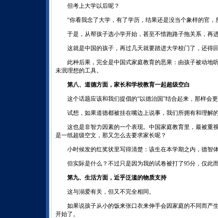
但考上大学以后呢？
“你看我念了大学，有了学历，结果还是没当个象样的官，所
于是，从帮孩子选小学开始，甚至不惜跑路子拖关系，再进
这就是中国的孩子，再过几天就要踏进大学校门了，还得回
此种后果，完全是中国式家庭教育的恶果：由孩子被动地听
未泯理想的工具。
第八、道德方面，家长和学校教育一起超级空白
这个话题应该和我们提倡的“以德治国”结合起来，那样会更
试想，如果道德都被挂在嘴边上说事，我们所拥有和理解的
这也是非智力因素的一个表现。中国家庭教育里，最被重视
是一纸超级空文，那又怎么去要求家长呢？
小时候发的红奖状里写得清楚：该生在本学期之内，德智体
但实际是什么？不过只是因为我的试卷被打了95分，仅此
第九、生活方面，近乎泛滥的物质支持
这与溺爱有关，但又不完全相同。
如果说孩子从小的饭来张口衣来伸手会因家庭的不同而产生
开始了。