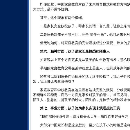
即使如此，中国家庭教育对孩子未来教育模式和教育方向缺
为方式，是不用怀疑的。
甚至，这个现象有两个极端。
一是家长完全奴役孩子，即家长的话一言九鼎，让你上东你
二是家长对孩子不管不问，完全“野生生长”，他们从来不对
但无论如何，对家庭教育的完全漠视或过分重视，带来的后
第六、精神方面，孩子是家长最熟悉的陌生人
如果说以上五个方面更多是从孩子的幼年教育出发，那么以
早期的家庭教育父母在某种程度上是主人，但到成年期间的
经常可以听到家长们说这样的话：终于轻松了，我儿子住校
次，我上哪儿去教育他呀？
家庭教育和学校教育在这里没有达成完整的默契，分歧便诞
不断确立和稳定，而另一方面是家长对孩子的陌生。常不见面
陌生人，熟悉的，是孩子的过去，陌生的，是孩子的精神和未
第七、事业方面，孩子沦为家长实现未泯理想的工具
“我们那时候条件差，都没机会念大学，所以你要好好学习，
大部分中国家长都是这么想的，至少在孩子小的时候是这样