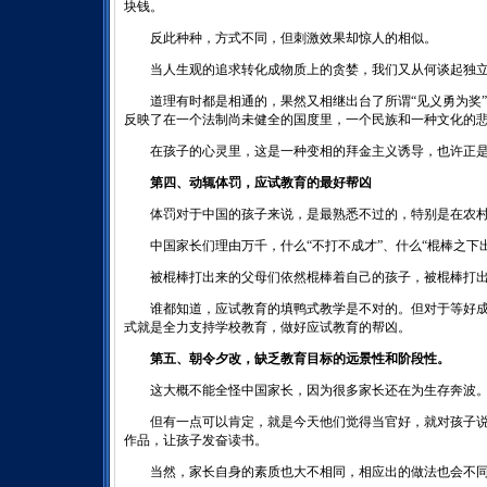
块钱。
反此种种，方式不同，但刺激效果却惊人的相似。
当人生观的追求转化成物质上的贪婪，我们又从何谈起独立
道理有时都是相通的，果然又相继出台了所谓“见义勇为奖”
反映了在一个法制尚未健全的国度里，一个民族和一种文化的
在孩子的心灵里，这是一种变相的拜金主义诱导，也许正是
第四、动辄体罚，应试教育的最好帮凶
体罚对于中国的孩子来说，是最熟悉不过的，特别是在农村
中国家长们理由万千，什么“不打不成才”、什么“棍棒之下出
被棍棒打出来的父母们依然棍棒着自己的孩子，被棍棒打出
谁都知道，应试教育的填鸭式教学是不对的。但对于等好成
式就是全力支持学校教育，做好应试教育的帮凶。
第五、朝令夕改，缺乏教育目标的远景性和阶段性。
这大概不能全怪中国家长，因为很多家长还在为生存奔波
但有一点可以肯定，就是今天他们觉得当官好，就对孩子说
作品，让孩子发奋读书。
当然，家长自身的素质也大不相同，相应出的做法也会不同