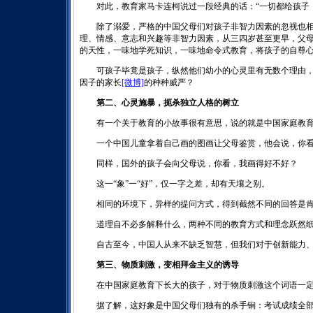
对此，教育家马卡连柯说过一段经典的话：“一切都给孩子，
除了溺爱，严格的中国父母们对孩子非智力因素的忽视也相
理、情感、意志和兴趣等非智力因素，从三四岁甚至更早，父
的天性，一味地学死知识，一味地命令式教育，将孩子的自尊
可孩子毕竟是孩子，纵然他们幼小的心灵里有无数个理由，
因子的家长
[微博]
的种种威严？
第二、心灵施暴，扼杀独立人格的树立
有一个关于教育的小故事很有意思，说的就是中国家庭教育
一个中国儿童拿着自己画的图画让父母鉴赏，他会说，你看
同样，国外的孩子会向父母说，你看，我画得好不好？
这一“象”一“好”，仅一字之差，却有天壤之别。
相同的环境下，异样的提问方式，得到截然不同的回答是肯
道理自不必多解释什么，两种不同的教育方式和理念跃然
自古至今，中国人从来不缺乏智慧，但我们对于创新能力、
第三、物质刺激，变相拜金主义的诱导
在中国家庭教育下长大的孩子，对于物质刺激这个词语一定
据了解，这好象是中国父母们独有的杀手锏：考试成绩全部85