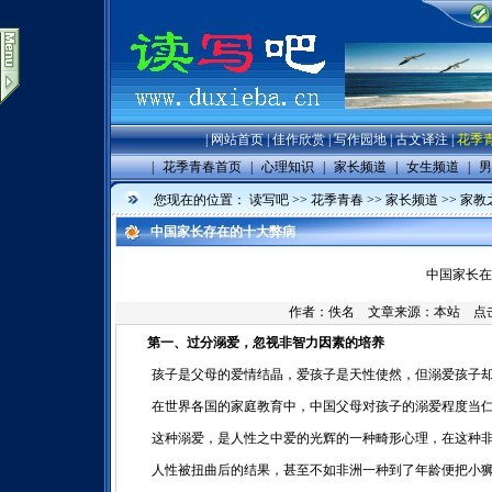
|
网站首页
|
佳作欣赏
|
写作园地
|
古文译注
|
花季
|
花季青春首页
|
心理知识
|
家长频道
|
女生频道
|
男
您现在的位置：
读写吧
>>
花季青春
>>
家长频道
>>
家教
中国家长存在的十大弊病
中国家长在
作者：佚名 文章来源：
本站
点击数
第一、过分溺爱，忽视非智力因素的培养
孩子是父母的爱情结晶，爱孩子是天性使然，但溺爱孩子却
在世界各国的家庭教育中，中国父母对孩子的溺爱程度当仁
这种溺爱，是人性之中爱的光辉的一种畸形心理，在这种非
人性被扭曲后的结果，甚至不如非洲一种到了年龄便把小狮