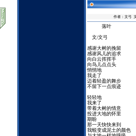
作者：
文弓
文
落叶
文/文弓
感谢大树的挽留
感谢风儿的追求
向白云挥挥手
向鸟儿点点头
悄悄地
我走了
迈着轻盈的舞步
不留下一点痕迹
轻轻地
我来了
带着大树的情意
投进大地的怀里
期盼
那一天快快来到
我蜕变成泥土的颜色
与大地一样地呼吸